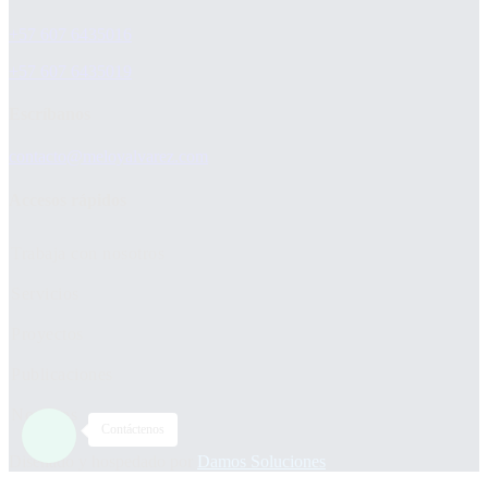
+57 607 6435016
+57 607 6435019
Escríbanos
contacto@meloyalvarez.com
Accesos rápidos
Trabaja con nosotros
Servicios
Proyectos
Publicaciones
Nosotros
Contáctenos
Diseñado y hospedado por
Damos Soluciones