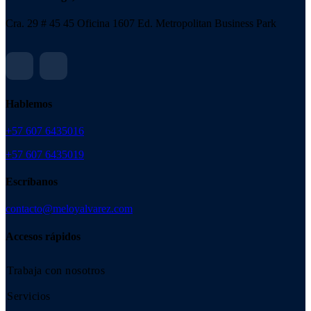
Cra. 29 # 45 45 Oficina 1607 Ed. Metropolitan Business Park
Hablemos
+57 607 6435016
+57 607 6435019
Escríbanos
contacto@meloyalvarez.com
Accesos rápidos
Trabaja con nosotros
Servicios